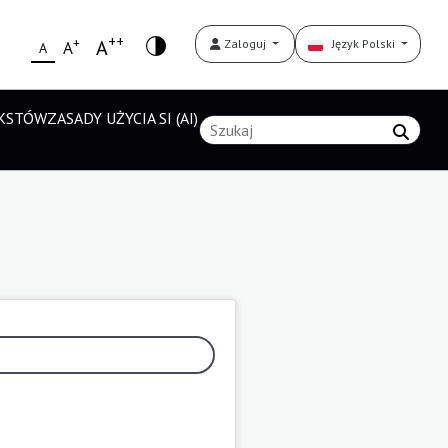
++
+
A
Zaloguj
Język Polski
A
A
EKSTÓW
ZASADY UŻYCIA SI (AI)