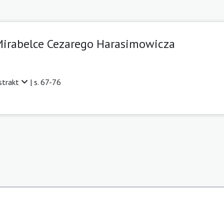
Mirabelce Cezarego Harasimowicza
strakt
| s. 67-76