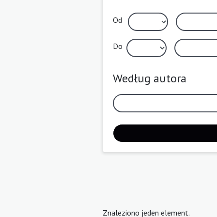
Od
Do
Według autora
Znaleziono jeden element.