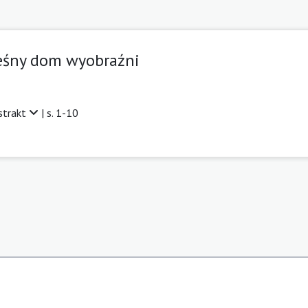
Leśny dom wyobraźni
strakt
| s. 1-10