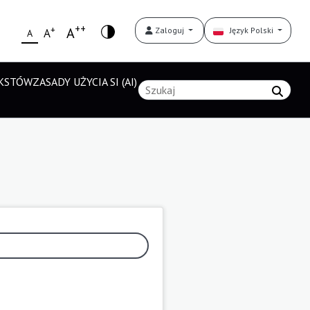
++
+
A
Zaloguj
Język Polski
A
A
EKSTÓW
ZASADY UŻYCIA SI (AI)