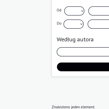
Od
Do
Według autora
Znaleziono jeden element.