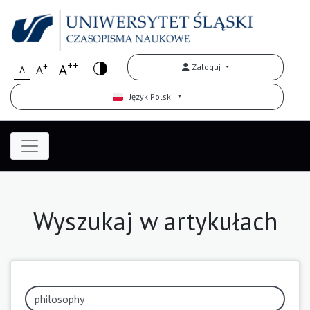
++
+
A
Zaloguj
A
A
Język Polski
Wyszukaj w artykułach