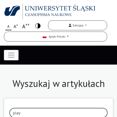
++
+
A
Zaloguj
A
A
Język Polski
Wyszukaj w artykułach