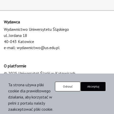
Wydawca
Wydawnictwo Uniwersytetu Śląskiego
ul. Jordana 18
40-043 Katowice
e-mail:
wydawnictwo@us.edu.pl
O platformie
© 2025 Uniwersytet Śląski w Katowicach
Support & Customization by LIBCOM
Ta strona używa pliki
Platform & Workflow by OJS/PKP
Odrzuć
Akceptuj
cookie dla prawidłowego
działania, aby korzystać w
pełni z portalu należy
zaakceptować pliki cookie.