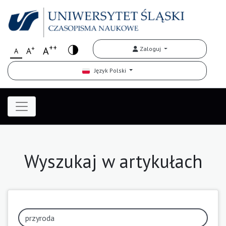
++
+
A
Zaloguj
A
A
Język Polski
Wyszukaj w artykułach