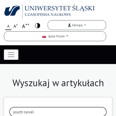
++
+
A
Zaloguj
A
A
Język Polski
Wyszukaj w artykułach