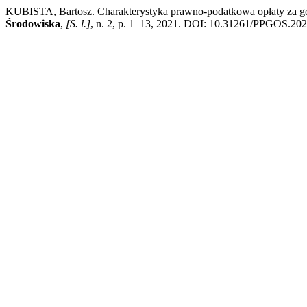
KUBISTA, Bartosz. Charakterystyka prawno-podatkowa opłaty za g
Środowiska
,
[S. l.]
, n. 2, p. 1–13, 2021. DOI: 10.31261/PPGOS.2021.