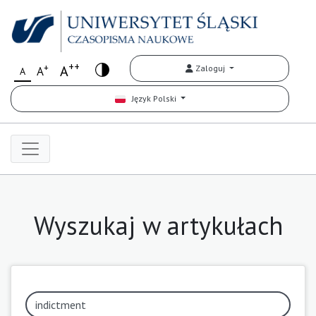
++
+
A
Zaloguj
A
A
Język Polski
Wyszukaj w artykułach