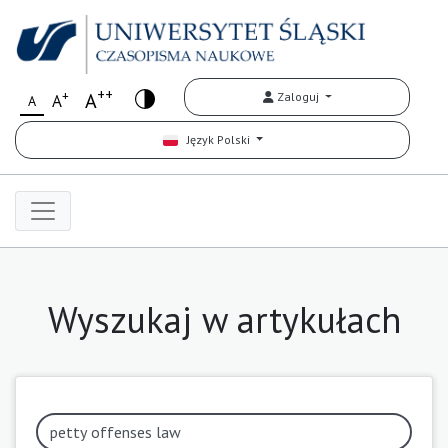
++
+
A
Zaloguj
A
A
Język Polski
Wyszukaj w artykułach