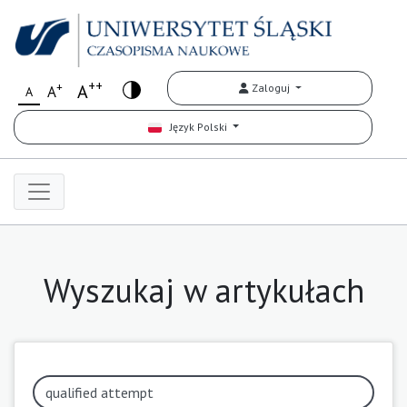
++
+
A
Zaloguj
A
A
Język Polski
Wyszukaj w artykułach