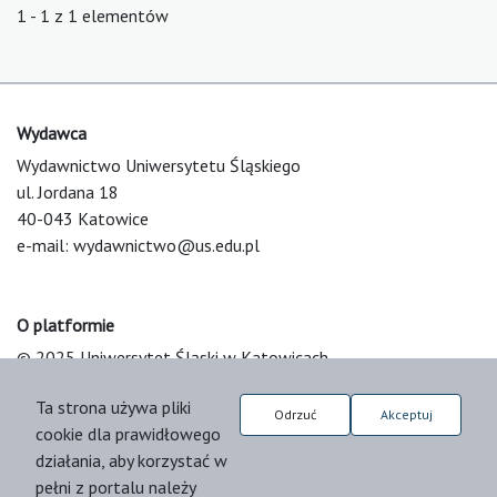
1 - 1 z 1 elementów
Wydawca
Wydawnictwo Uniwersytetu Śląskiego
ul. Jordana 18
40-043 Katowice
e-mail:
wydawnictwo@us.edu.pl
O platformie
© 2025 Uniwersytet Śląski w Katowicach
Support & Customization by LIBCOM
Ta strona używa pliki
Platform & Workflow by OJS/PKP
Odrzuć
Akceptuj
cookie dla prawidłowego
działania, aby korzystać w
pełni z portalu należy