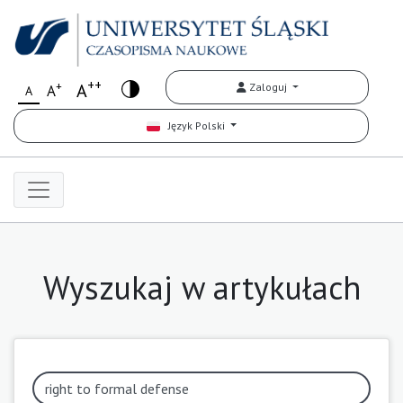
++
+
A
Zaloguj
A
A
Język Polski
Wyszukaj w artykułach