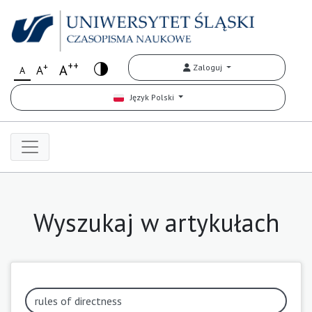
++
+
A
Zaloguj
A
A
Język Polski
Wyszukaj w artykułach