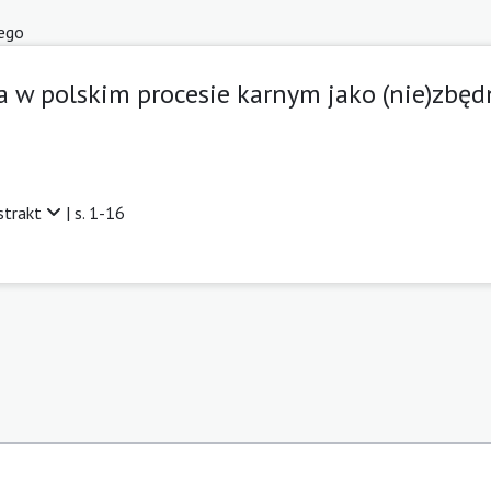
ego
a w polskim procesie karnym jako (nie)zbę
strakt
| s. 1-16