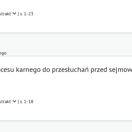
n
strakt
| s. 1-23
ego
ocesu karnego do przesłuchań przed sejmo
strakt
| s. 1-18