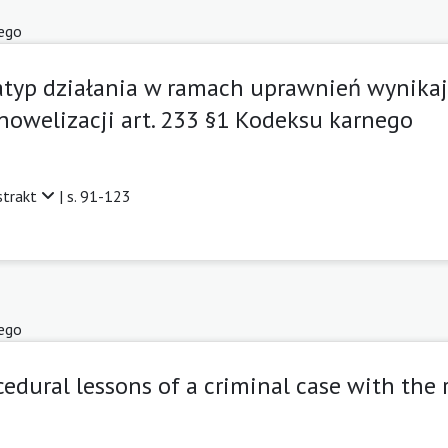
ego
typ działania w ramach uprawnień wynikaj
nowelizacji art. 233 §1 Kodeksu karnego
strakt
| s. 91-123
ego
cedural lessons of a criminal case with the r