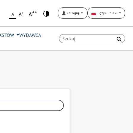
++
+
A
Zaloguj
Język Polski
A
A
EKSTÓW
WYDAWCA