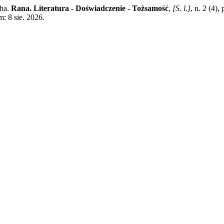
tha.
Rana. Literatura - Doświadczenie - Tożsamość
,
[S. l.]
, n. 2 (4)
m: 8 sie. 2026.