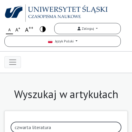
++
+
A
Zaloguj
A
A
Język Polski
Wyszukaj w artykułach