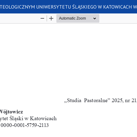
TEOLOGICZNYM UNIWERSYTETU ŚLĄSKIEGO W KATOWICACH W