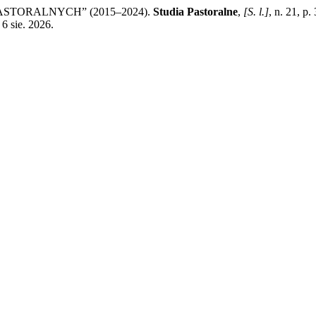
ASTORALNYCH” (2015–2024).
Studia Pastoralne
,
[S. l.]
, n. 21, p
 6 sie. 2026.