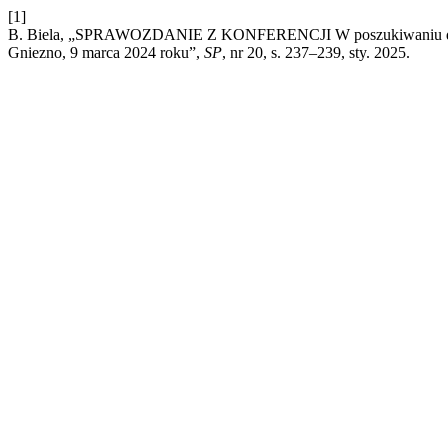
[1]
B. Biela, „SPRAWOZDANIE Z KONFERENCJI W poszukiwaniu dróg odno
Gniezno, 9 marca 2024 roku”,
SP
, nr 20, s. 237–239, sty. 2025.