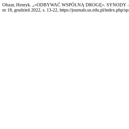
Olszar, Henryk. „«ODBYWAĆ WSPÓLNĄ DROGĘ». SYNOD
nr 18, grudzień 2022, s. 13-22, https://journals.us.edu.pl/index.php/sp