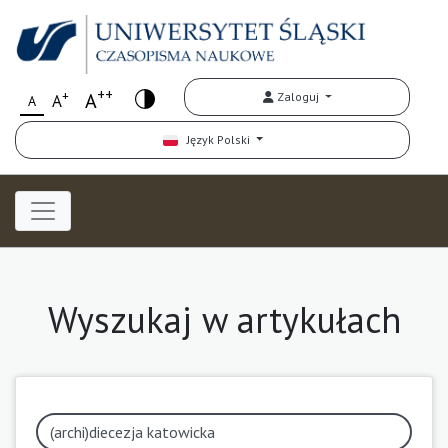
++
+
A
Zaloguj
A
A
Język Polski
Wyszukaj w artykułach