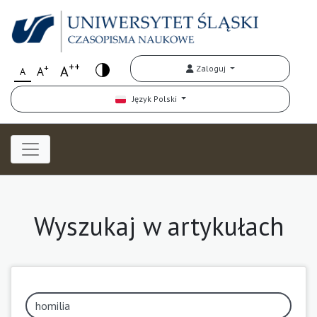
++
+
A
Zaloguj
A
A
Język Polski
Wyszukaj w artykułach