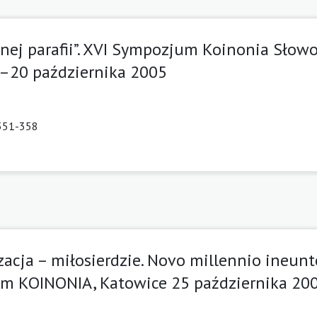
ej parafii”. XVI Sympozjum Koinonia Słowo 
9–20 października 2005
 351-358
acja – miłosierdzie. Novo millennio ineunt
jum KOINONIA, Katowice 25 października 20