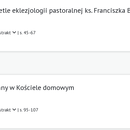
etle eklezjologii pastoralnej ks. Franciszka
strakt
| s. 45-67
nny w Kościele domowym
strakt
| s. 95-107