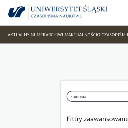
AKTUALNY NUMER
ARCHIWUM
AKTUALNOŚCI
O CZASOPIŚMI
Filtry zaawansowan