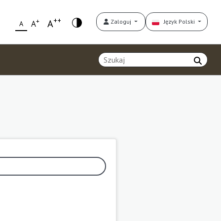
++
+
A
Zaloguj
Język Polski
A
A