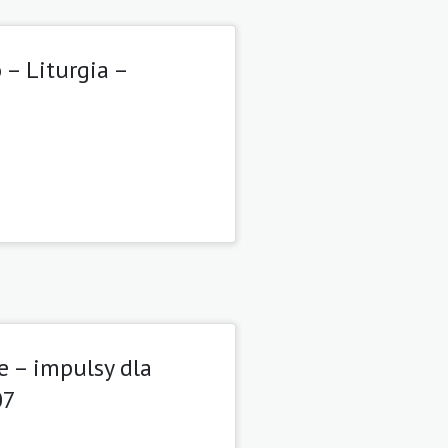
– Liturgia –
e – impulsy dla
07