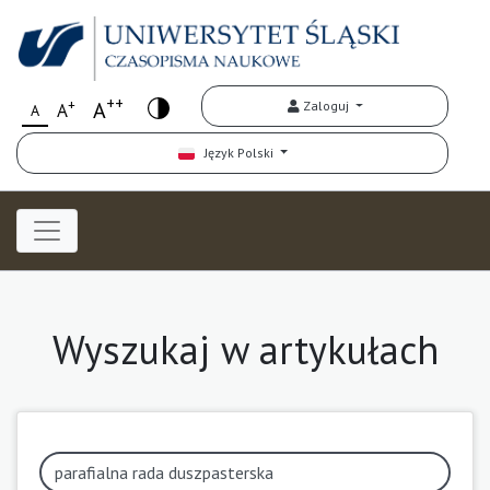
++
+
A
Zaloguj
A
A
Język Polski
Wyszukaj w artykułach