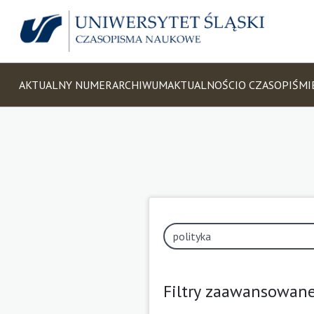
AKTUALNY NUMER
ARCHIWUM
AKTUALNOŚCI
O CZASOPIŚMI
Filtry zaawansowan