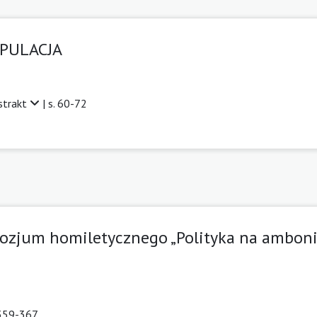
IPULACJA
strakt
| s. 60-72
ozjum homiletycznego „Polityka na ambonie
 359-367