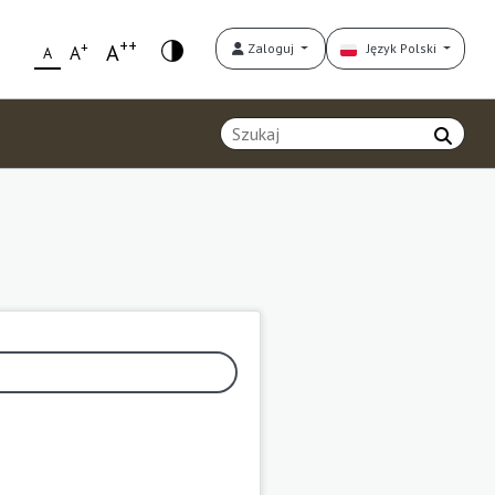
++
+
A
Zaloguj
Język Polski
A
A