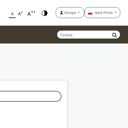
++
+
A
Zaloguj
Język Polski
A
A