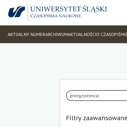
AKTUALNY NUMER
ARCHIWUM
AKTUALNOŚCI
O CZASOPIŚMI
Filtry zaawansowan