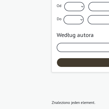
Od
Do
Według autora
Znaleziono jeden element.