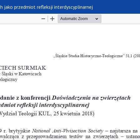
jako przedmiot refleksji interdyscyplinarnej