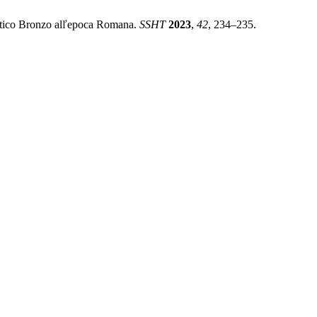
ľAntico Bronzo alľepoca Romana.
SSHT
2023
,
42
, 234–235.