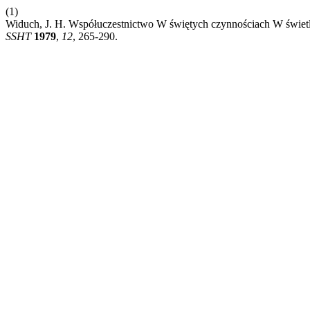
(1)
Widuch, J. H. Współuczestnictwo W świętych czynnościach W świetl
SSHT
1979
,
12
, 265-290.