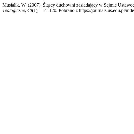
Musialik, W. (2007). Śląscy duchowni zasiadający w Sejmie Ustawod
Teologiczne
,
40
(1), 114–120. Pobrano z https://journals.us.edu.pl/ind