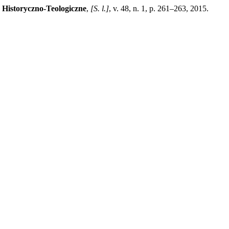
a Historyczno-Teologiczne
,
[S. l.]
, v. 48, n. 1, p. 261–263, 2015.