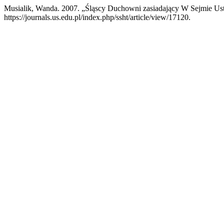
Musialik, Wanda. 2007. „Śląscy Duchowni zasiadający W Sejmie Ust
https://journals.us.edu.pl/index.php/ssht/article/view/17120.