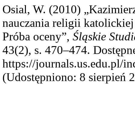
Osial, W. (2010) „Kazimier
nauczania religii katolickie
Próba oceny”,
Śląskie Stud
43(2), s. 470–474. Dostępn
https://journals.us.edu.pl/i
(Udostępniono: 8 sierpień 