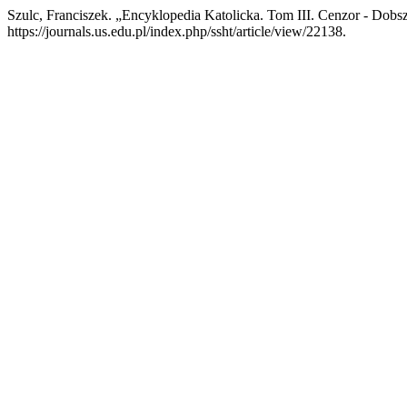
Szulc, Franciszek. „Encyklopedia Katolicka. Tom III. Cenzor - Dob
https://journals.us.edu.pl/index.php/ssht/article/view/22138.