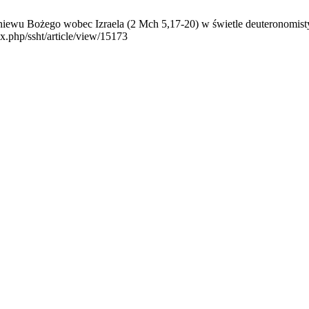
niewu Bożego wobec Izraela (2 Mch 5,17-20) w świetle deuteronomist
ex.php/ssht/article/view/15173