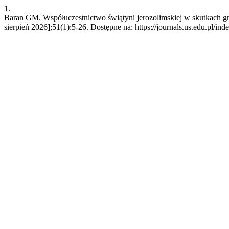
1.
Baran GM. Współuczestnictwo świątyni jerozolimskiej w skutkach g
sierpień 2026];51(1):5-26. Dostępne na: https://journals.us.edu.pl/ind