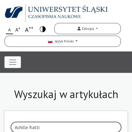
++
+
A
Zaloguj
A
A
Język Polski
Wyszukaj w artykułach