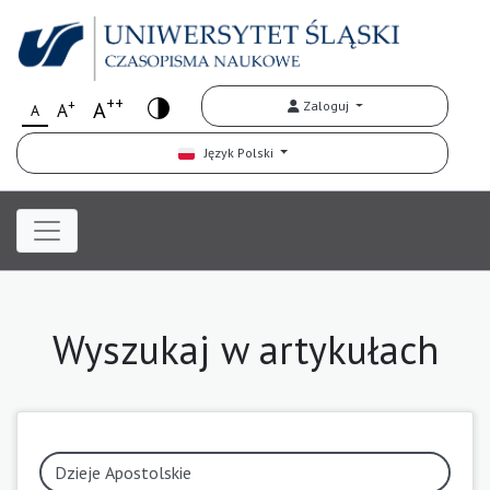
++
+
A
Zaloguj
A
A
Język Polski
Wyszukaj w artykułach