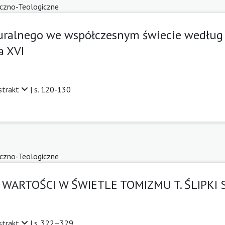
yczno-Teologiczne
uralnego we współczesnym świecie według 
a XVI
strakt
| s. 120-130
yczno-Teologiczne
WARTOŚCI W ŚWIETLE TOMIZMU T. ŚLIPKI S
strakt
| s. 322–329