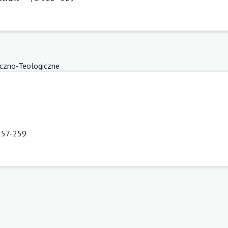
yczno-Teologiczne
 257-259