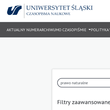
AKTUALNY NUMER
ARCHIWUM
O CZASOPIŚMIE
POLITYKA
Filtry zaawansowan