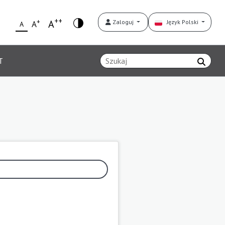
++
+
A
Zaloguj
Język Polski
A
A
T