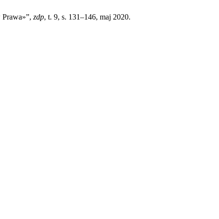
w Prawa»”,
zdp
, t. 9, s. 131–146, maj 2020.