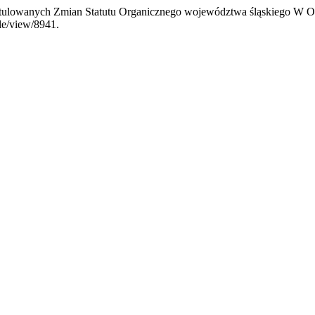
stulowanych Zmian Statutu Organicznego województwa śląskiego W Ok
cle/view/8941.