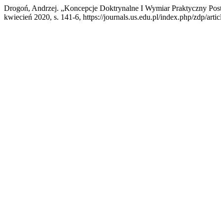
Drogoń, Andrzej. „Koncepcje Doktrynalne I Wymiar Praktyczny Po
kwiecień 2020, s. 141-6, https://journals.us.edu.pl/index.php/zdp/arti