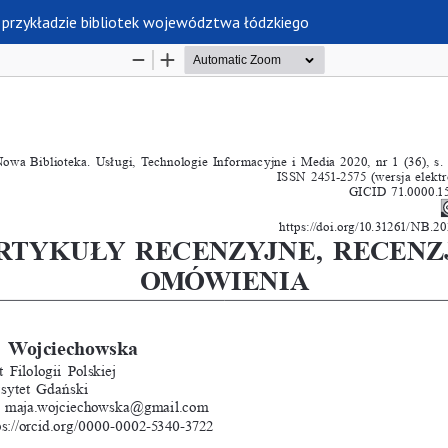
a przykładzie bibliotek województwa łódzkiego