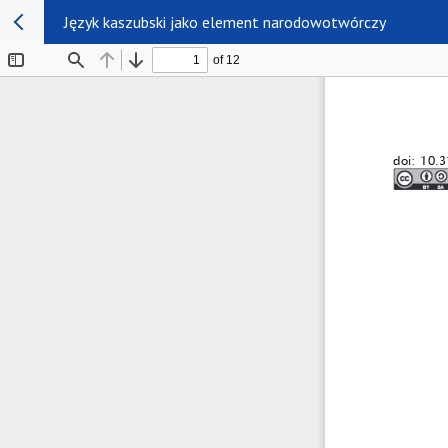
Język kaszubski jako element narodowotwórczy