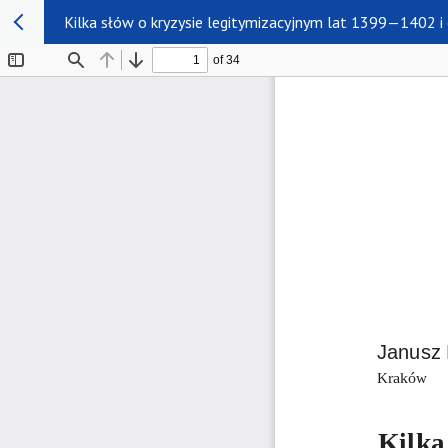
Kilka słów o kryzysie legitymizacyjnym lat 1399—1402 i 