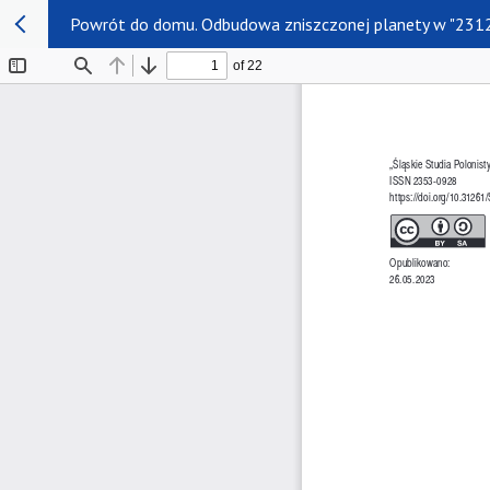
Powrót do domu. Odbudowa zniszczonej planety w "2312