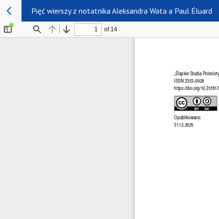
Pięć wierszy z notatnika Aleksandra Wata a Paul Éluard