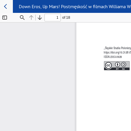
Down Eros, Up Mars! Postmęskość w filmach Williama W