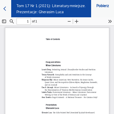
Tom 17 Nr 1 (2021): Literatury mniejsze.
Pobierz
Prezentacje: Gherasim Luca