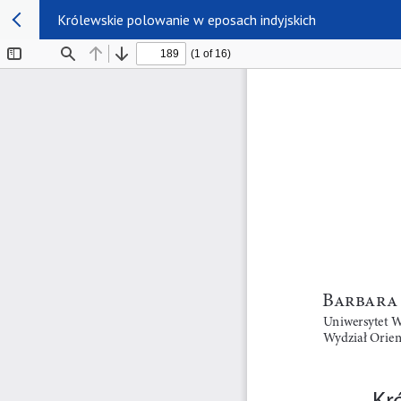
Królewskie polowanie w eposach indyjskich