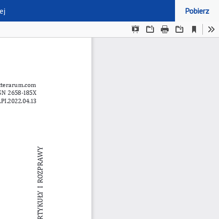
ej
Pobierz