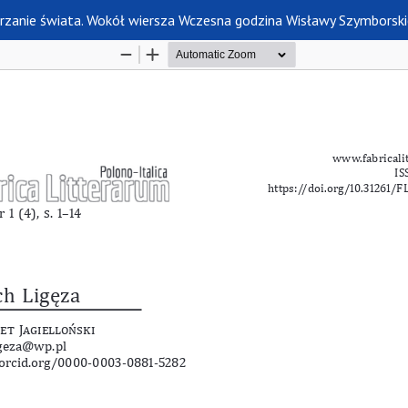
zanie świata. Wokół wiersza Wczesna godzina Wisławy Szymborski