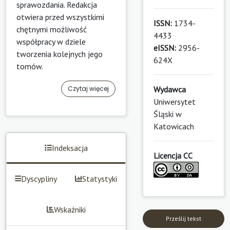
sprawozdania. Redakcja
otwiera przed wszystkimi
ISSN:
1734-
chętnymi możliwość
4433
współpracy w dziele
eISSN:
2956-
tworzenia kolejnych jego
624X
tomów.
Czytaj więcej
Wydawca
Uniwersytet
Śląski w
Katowicach
Indeksacja
Licencja CC
Dyscypliny
Statystyki
Wskaźniki
Prześlij tekst