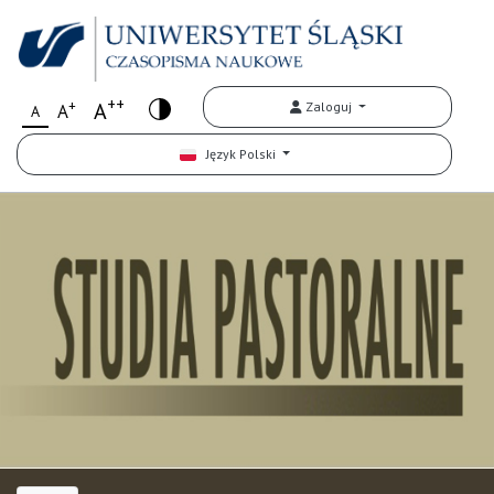
++
+
A
Zaloguj
A
A
Język Polski