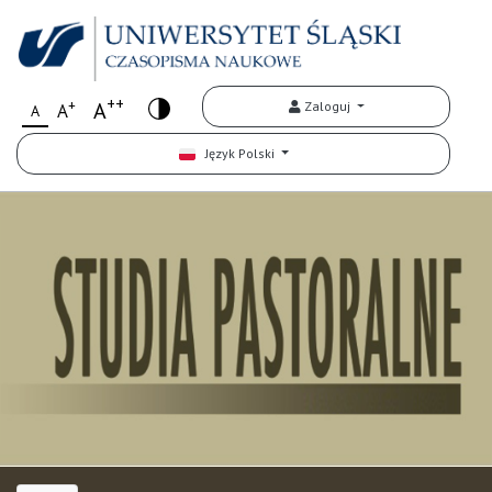
++
+
A
Zaloguj
A
A
Język Polski